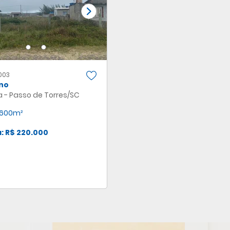
003
no
 - Passo de Torres/SC
600m²
: R$ 220.000