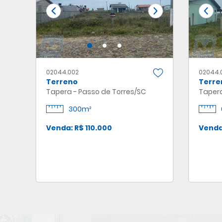
02044.002
02044.
Terreno
Terre
Tapera - Passo de Torres/SC
Tapera
300m²
Venda: R$ 110.000
Venda