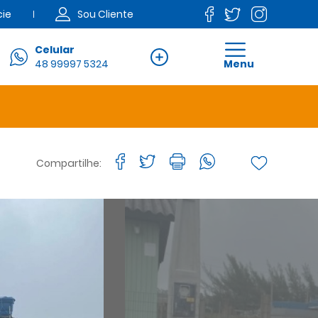
Sou Cliente
cie
Celular
48 99997 5324
Menu
Compartilhe: