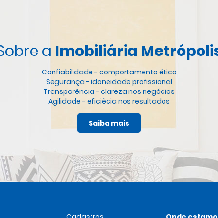
Sobre a
Imobiliária Metrópoli
Confiabilidade - comportamento ético
Segurança - idoneidade profissional
Transparência - clareza nos negócios
Agilidade - eficiêcia nos resultados
Tradição - solidez empresarial
Inovação - modernização dos serviços
Saiba mais
Cadastros
Onde estamo