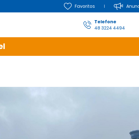
Anun
Favoritos
Telefone
48 3224 4494
el