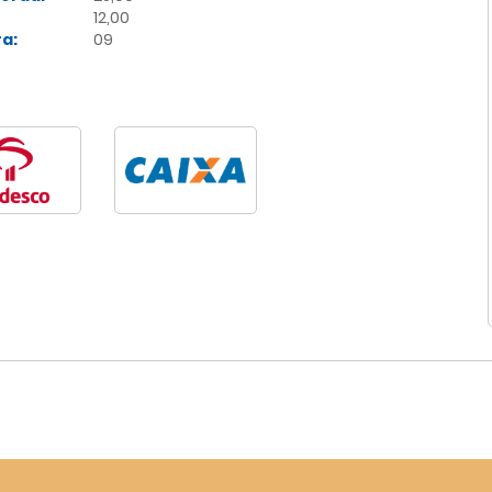
12,00
a:
09