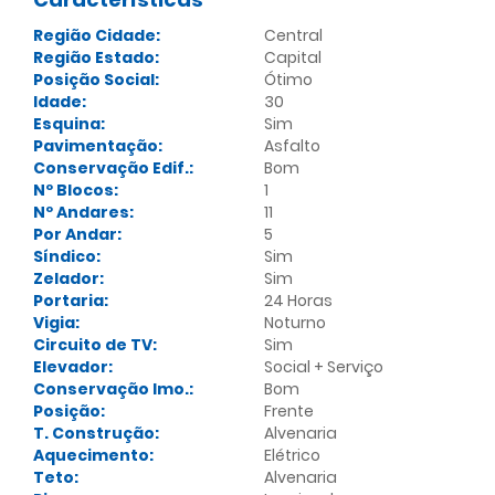
Região Cidade:
Central
Região Estado:
Capital
Posição Social:
Ótimo
Idade:
30
Esquina:
Sim
Pavimentação:
Asfalto
Conservação Edif.:
Bom
Nº Blocos:
1
Nº Andares:
11
Por Andar:
5
Síndico:
Sim
Zelador:
Sim
Portaria:
24 Horas
Vigia:
Noturno
Circuito de TV:
Sim
Elevador:
Social + Serviço
Conservação Imo.:
Bom
Posição:
Frente
T. Construção:
Alvenaria
Aquecimento:
Elétrico
Teto:
Alvenaria