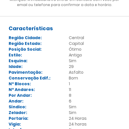
email ou telefone para confirmar a data e horário.
Características
Região Cidade:
Central
Região Estado:
Capital
Posição Social:
Ótimo
Estilo:
Antigo
Esquina:
Sim
Idade:
29
Pavimentação:
Asfalto
Conservação Edif.:
Bom
Nº Blocos:
1
Nº Andares:
11
Por Andar:
8
Andar:
6
Síndico:
Sim
Zelador:
Sim
Portaria:
24 Horas
Vigia:
24 horas