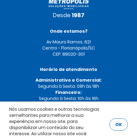
Desde
1987
Onde estamos?
Av Mauro Ramos, 621
Centro - Florianópolis/SC
CEP: 88020-301
Horário de atendimento
Administrativo e Comercial:
Segunda à Sexta: 08h às 18h
Financeiro:
Segunda à Sexta: 10h às 16h
Nós usamos cookies e outras tecnologias
semelhantes para melhorar a sua
experiência em nosso site, para
OK
Imobiliária Metrópolis © 2026. Creci 01215-J. Todos os direitos
disponibilizar um conteúdo do seu
reservados.
interesse. Ao utilizar nosso site você