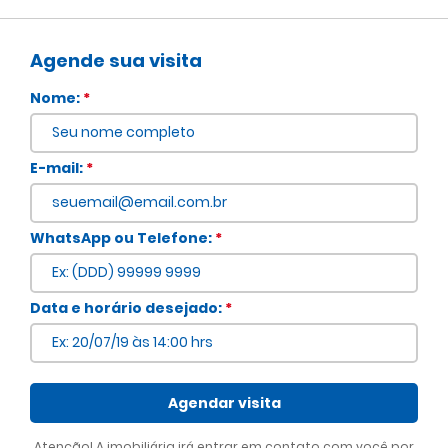
Agende sua visita
Nome:
*
E-mail:
*
WhatsApp ou Telefone:
*
Voltar
Data e horário desejado:
*
Agendar visita
Atenção! A imobiliária irá entrar em contato com você por