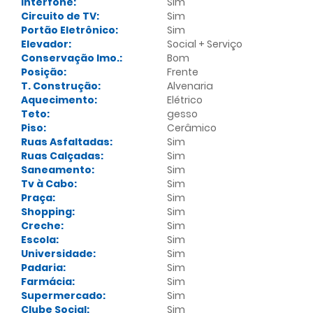
Interfone:
Sim
Circuito de TV:
Sim
Portão Eletrônico:
Sim
Elevador:
Social + Serviço
Conservação Imo.:
Bom
Posição:
Frente
T. Construção:
Alvenaria
Aquecimento:
Elétrico
Teto:
gesso
Piso:
Cerâmico
Ruas Asfaltadas:
Sim
Ruas Calçadas:
Sim
Saneamento:
Sim
Tv à Cabo:
Sim
Praça:
Sim
Shopping:
Sim
Creche:
Sim
Escola:
Sim
Universidade:
Sim
Padaria:
Sim
Farmácia:
Sim
Supermercado:
Sim
Clube Social:
Sim