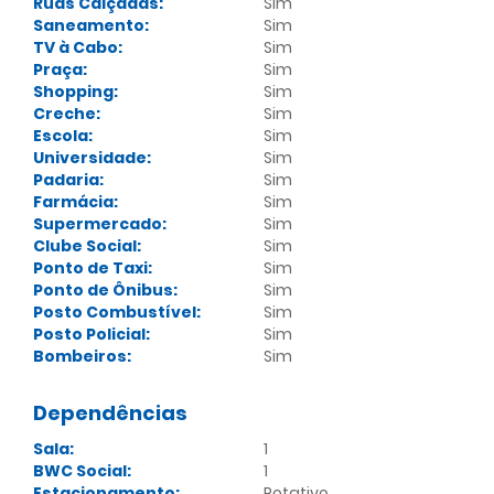
Ruas Calçadas:
Sim
Saneamento:
Sim
TV à Cabo:
Sim
Praça:
Sim
Shopping:
Sim
Creche:
Sim
Escola:
Sim
Universidade:
Sim
Padaria:
Sim
Farmácia:
Sim
Supermercado:
Sim
Clube Social:
Sim
Ponto de Taxi:
Sim
Ponto de Ônibus:
Sim
Posto Combustível:
Sim
Posto Policial:
Sim
Bombeiros:
Sim
Dependências
Sala:
1
BWC Social:
1
Estacionamento:
Rotativo