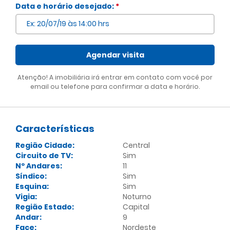
Voltar
Data e horário desejado:
*
Agendar visita
Atenção! A imobiliária irá entrar em contato com você por
email ou telefone para confirmar a data e horário.
Características
Região Cidade:
Central
Circuito de TV:
Sim
Nº Andares:
11
Síndico:
Sim
Esquina:
Sim
Vigia:
Noturno
Região Estado:
Capital
Andar:
9
Face:
Nordeste