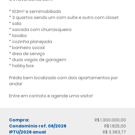
* 103m² e semimobiliado
* 3 quartos sendo um com suíte e outro com closet
* sala
* sacada com churrasqueira
* lavabo
* cozinha planejada
* banheiro social
* área de serviço
* duas vagas de garagem
* hobby box.
Prédio bem localizado com dois apartamentos por
andar
Entre em contato e agende uma visita!
Compra:
R$ 1.300.000,00
Condomínio ref. 06/2026
R$ 1.825,00
IPTU/2026 anual
R$ 3.383,77