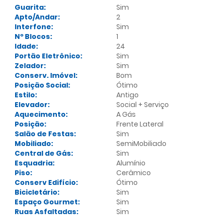
Guarita:
Sim
Apto/Andar:
2
Interfone:
Sim
Nº Blocos:
1
Idade:
24
Portão Eletrônico:
Sim
Zelador:
Sim
Conserv. Imóvel:
Bom
Posição Social:
Ótimo
Estilo:
Antigo
Elevador:
Social + Serviço
Aquecimento:
A Gás
Posição:
Frente Lateral
Salão de Festas:
Sim
Mobiliado:
SemiMobiliado
Central de Gás:
Sim
Esquadria:
Alumínio
Piso:
Cerâmico
Conserv Edifício:
Ótimo
Bicicletário:
Sim
Espaço Gourmet:
Sim
Ruas Asfaltadas:
Sim