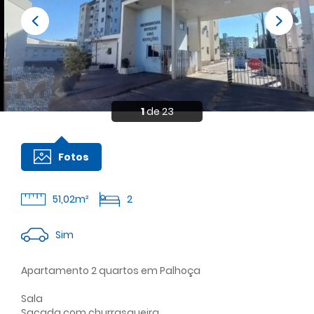
1
de 23
Fotos
51,02m²
2
Sim
Apartamento 2 quartos em Palhoça
Sala
Sacada com churrasqueira