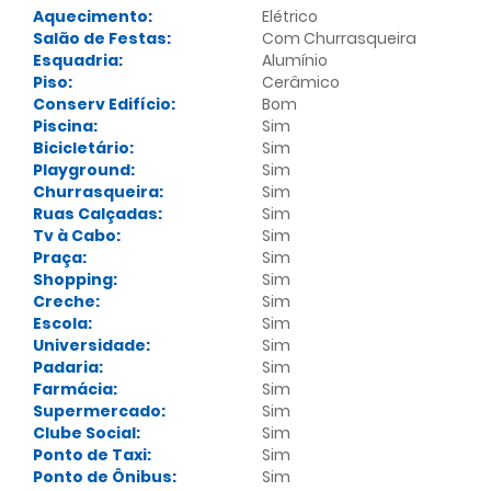
Aquecimento:
Elétrico
Salão de Festas:
Com Churrasqueira
Esquadria:
Alumínio
Piso:
Cerâmico
Conserv Edifício:
Bom
Piscina:
Sim
Bicicletário:
Sim
Playground:
Sim
Churrasqueira:
Sim
Ruas Calçadas:
Sim
Tv à Cabo:
Sim
Praça:
Sim
Shopping:
Sim
Creche:
Sim
Escola:
Sim
Universidade:
Sim
Padaria:
Sim
Farmácia:
Sim
Supermercado:
Sim
Clube Social:
Sim
Ponto de Taxi:
Sim
Ponto de Ônibus:
Sim