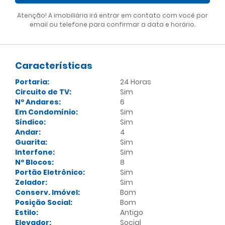
Atenção! A imobiliária irá entrar em contato com você por
email ou telefone para confirmar a data e horário.
Características
Portaria:
24 Horas
Circuito de TV:
Sim
Nº Andares:
6
Em Condomínio:
Sim
Síndico:
Sim
Andar:
4
Guarita:
Sim
Interfone:
Sim
Nº Blocos:
8
Portão Eletrônico:
Sim
Zelador:
Sim
Conserv. Imóvel:
Bom
Posição Social:
Bom
Estilo:
Antigo
Elevador:
Social